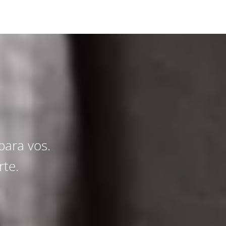
para vos.
rte.