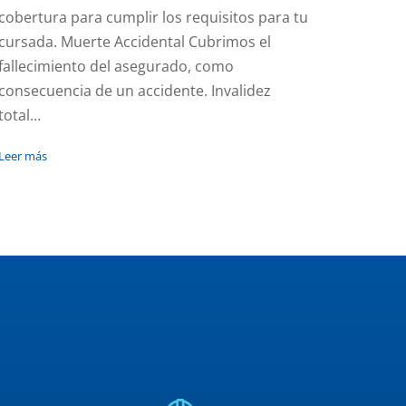
cobertura para cumplir los requisitos para tu
cursada. Muerte Accidental Cubrimos el
fallecimiento del asegurado, como
consecuencia de un accidente. Invalidez
total…
Leer más