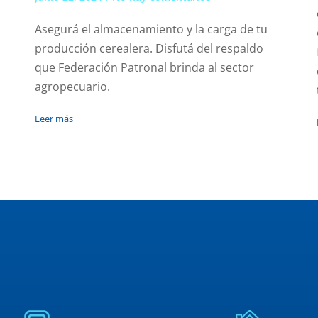
Asegurá el almacenamiento y la carga de tu
producción cerealera. Disfutá del respaldo
que Federación Patronal brinda al sector
agropecuario.
Leer más