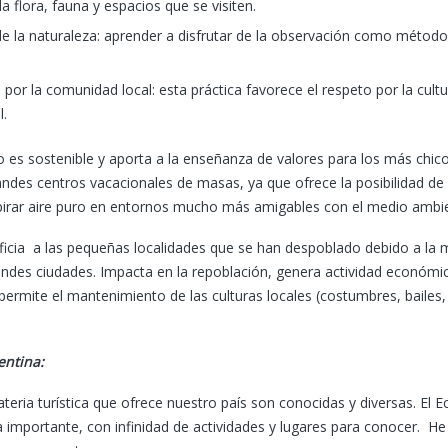
 la flora, fauna y espacios que se visiten.
 la naturaleza: aprender a disfrutar de la observación como método, s
por la comunidad local: esta práctica favorece el respeto por la cult
l.
o es sostenible y aporta a la enseñanza de valores para los más chi
randes centros vacacionales de masas, ya que ofrece la posibilidad de
irar aire puro en entornos mucho más amigables con el medio ambi
ficia a las pequeñas localidades que se han despoblado debido a la 
andes ciudades. Impacta en la repoblación, genera actividad económic
rmite el mantenimiento de las culturas locales (costumbres, bailes, 
entina:
teria turística que ofrece nuestro país son conocidas y diversas. El
 importante, con infinidad de actividades y lugares para conocer. He