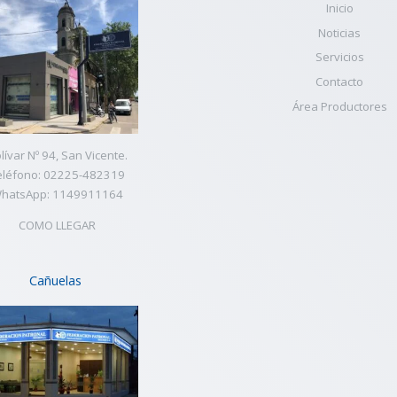
Inicio
Noticias
Servicios
Contacto
Área Productores
lívar Nº 94, San Vicente.
eléfono: 02225-482319
hatsApp: 1149911164
COMO LLEGAR
Cañuelas