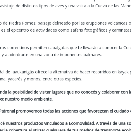
 avistaje de distintos tipos de aves y una visita a la Cueva de las Man
 de Piedra Pomez, paisaje delineado por las erupciones volcánicas o
 es el epicentro de actividades como safaris fotográficos y caminatas 
ros correntinos permiten cabalgatas que te llevarán a conocer la Col
ni y a adentrarte en una zona de imponentes palmares.
al de Jaaukanigás ofrece la alternativa de hacer recorridos en kayak 
una, yacarés y monos, entre otras especies.
inda la posibilidad de visitar lugares que no conocés y colaborar con 
os: nuestro medio ambiente.
atronal promovemos todas las acciones que favorezcan el cuidado d
cé nuestros productos vinculados a Ecomovilidad.
A
través de una so
r la cobertura al utilizar cualquiera de tus medios de transporte ecol