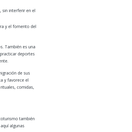
in interferir en el
ura y el fomento del
cos. También es una
 practicar deportes
ente.
migración de sus
a y favorece el
rituales, comidas,
 Ecoturismo también
 aquí algunas