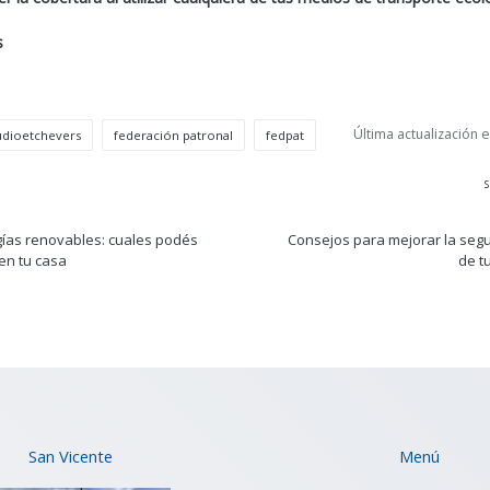
s
Última actualización 
udioetchevers
federación patronal
fedpat
n
R
ías renovables: cuales podés
Consejos para mejorar la seg
en tu casa
de t
San Vicente
Menú