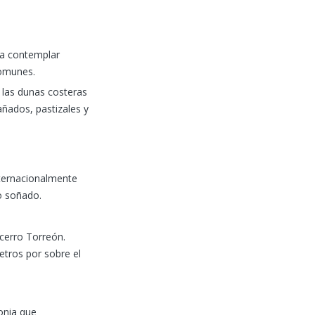
ara contemplar
 comunes.
de las dunas costeras
añados, pastizales y
internacionalmente
no soñado.
cerro Torreón.
etros por sobre el
onia que