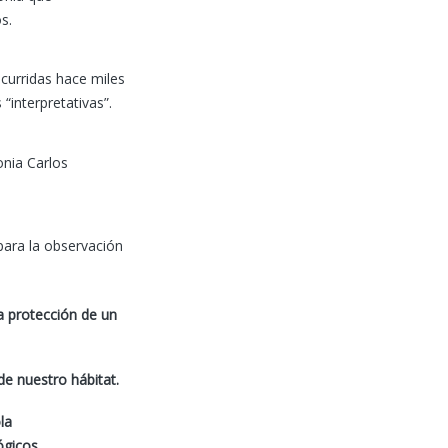
os.
curridas hace miles
“interpretativas”.
onia Carlos
para la observación
la protección de un
e nuestro hábitat.
la
ógicos.