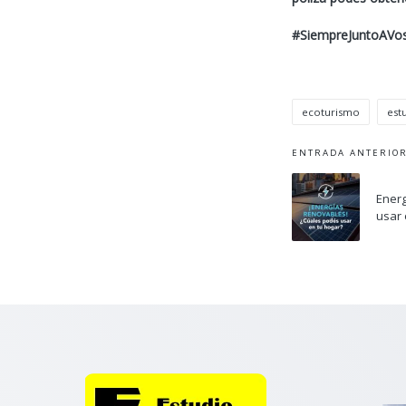
#SiempreJuntoAVo
ecoturismo
est
Etiquetas:
Navegació
ENTRADA ANTERIO
de
Energ
entradas
usar 