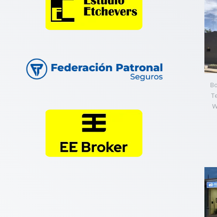
Bo
T
W