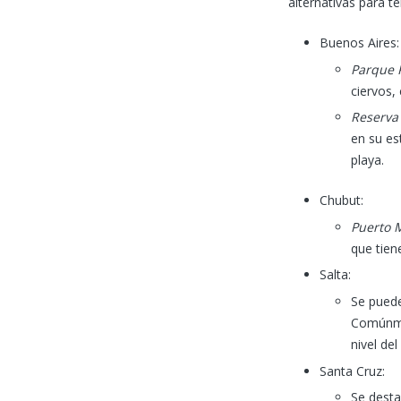
alternativas para t
Buenos Aires
Parque P
ciervos,
Reserva
en su es
playa.
Chubut:
Puerto 
que tien
Salta:
Se puede
Comúnmen
nivel de
Santa Cruz:
Se desta