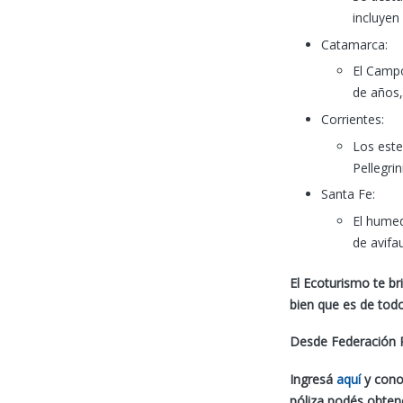
incluyen
Catamarca:
El Campo
de años,
Corrientes:
Los este
Pellegri
Santa Fe:
El humed
de avifa
El Ecoturismo te br
bien que es de tod
Desde Federación
P
Ingresá
aquí
y cono
póliza podés obtene