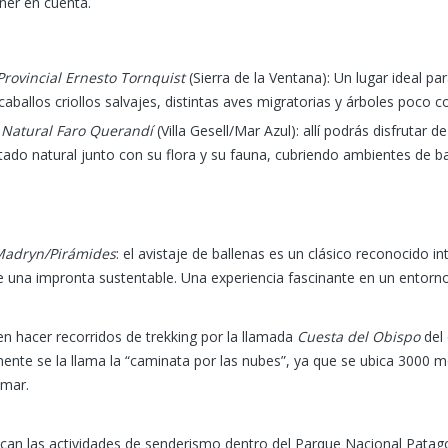
ener en cuenta.
:
rovincial Ernesto Tornquist
(Sierra de la Ventana): Un lugar ideal p
 caballos criollos salvajes, distintas aves migratorias y árboles poco
 Natural Faro Querandí
(Villa Gesell/Mar Azul): allí podrás disfrutar 
tado natural junto con su flora y su fauna, cubriendo ambientes de b
Madryn/Pirámides
: el avistaje de ballenas es un clásico reconocido 
e una impronta sustentable. Una experiencia fascinante en un entor
n hacer recorridos de trekking por la llamada
Cuesta del Obispo
del 
te se la llama la “caminata por las nubes”, ya que se ubica 3000 m
l mar.
can las actividades de senderismo dentro del Parque Nacional Patag