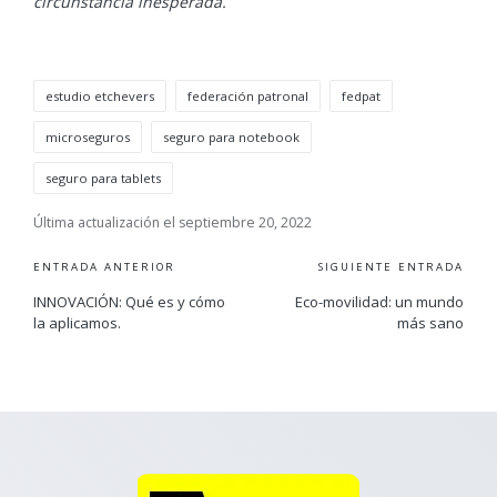
circunstancia inesperada.
Etiquetas:
estudio etchevers
federación patronal
fedpat
microseguros
seguro para notebook
seguro para tablets
Última actualización el septiembre 20, 2022
Navegación
ENTRADA ANTERIOR
SIGUIENTE ENTRADA
de
INNOVACIÓN: Qué es y cómo
Eco-movilidad: un mundo
la aplicamos.
más sano
entradas