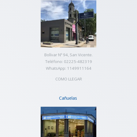
Bolívar Nº 94, San Vicente.
Teléfono: 02225-482319
WhatsApp: 1149911164
COMO LLEGAR
Cañuelas