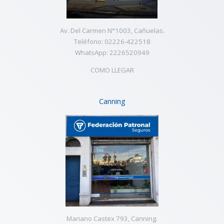
Av. Del Carmen N°1003, Cañuelas.
Teléfono: 02226-422518
WhatsApp: 2226520949
COMO LLEGAR
Canning
Mariano Castex 793, Canning.