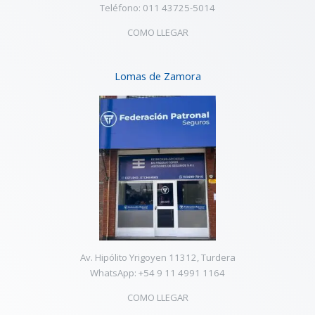
Teléfono: 011 43725-5014
COMO LLEGAR
Lomas de Zamora
Av. Hipólito Yrigoyen 11312, Turdera
WhatsApp: +54 9 11 4991 1164
COMO LLEGAR