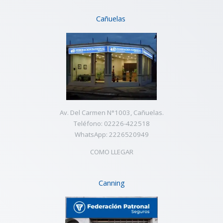
Cañuelas
Av. Del Carmen N°1003, Cañuelas.
Teléfono: 02226-422518
WhatsApp: 2226520949
COMO LLEGAR
Canning