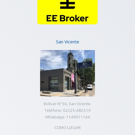
San Vicente
Bolívar Nº 94, San Vicente.
Teléfono: 02225-482319
WhatsApp: 1149911164
COMO LLEGAR