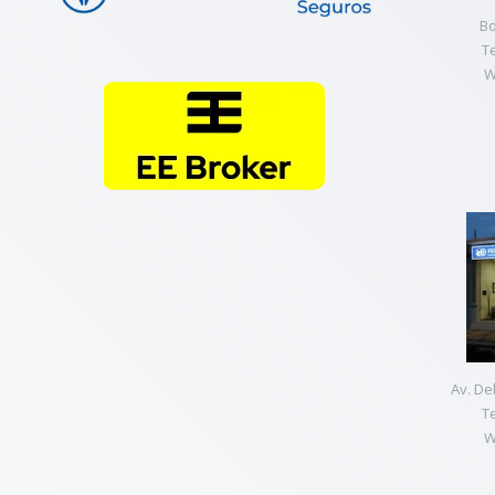
Bo
T
W
Av. De
T
W