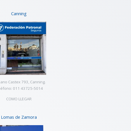
Canning
ano Castex 793, Canning.
léfono: 011 43725-5014
COMO LLEGAR
Lomas de Zamora