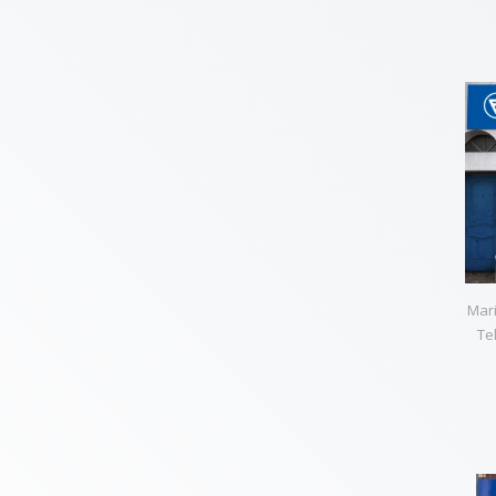
Mari
Te