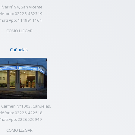
lívar Nº 94, San Vicente.
eléfono: 02225-482319
hatsApp: 1149911164
COMO LLEGAR
Cañuelas
l Carmen N°1003, Cañuelas.
eléfono: 02226-422518
hatsApp: 2226520949
COMO LLEGAR